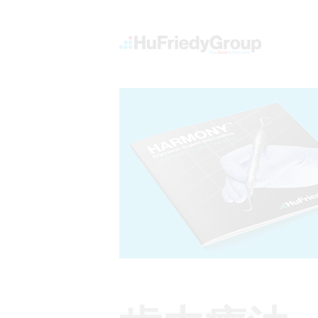
メ
イ
Top
ン
Links
コ
ン
Main
テ
全ての製品情報
ン
menu
ツ
に
検査
移
動
インスツルメントマネージメント
歯内療法