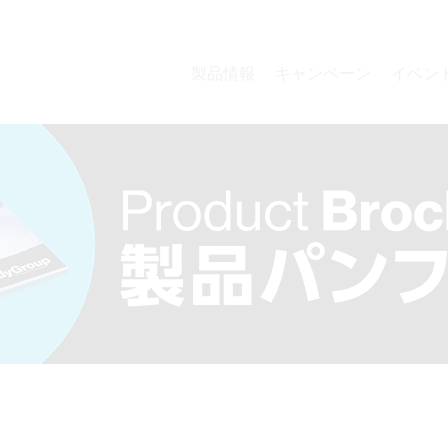
‎製品情報
キャンペーン
イベン
外科
ハンドスケーリン
インプラントメインテナンス
シャープニング
器材再処理・滅菌
保存
矯正
総合カタログ等