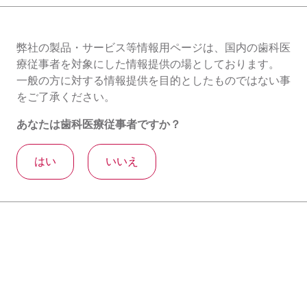
弊社の製品・サービス等情報用ページは、国内の歯科医
療従事者を対象にした情報提供の場としております。
ケーリング
インプラントメインテナンス
診査
シャープ
一般の方に対する情報提供を目的としたものではない事
器材再処理・滅菌
保存
歯内療法
(ア
矯正
総合カタログ
をご了承ください。
ク
あなたは歯科医療従事者ですか？
テ
ィ
はい
いいえ
ブ
な
タ
ブ)