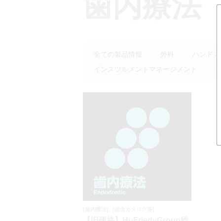
歯内療法
全ての製品情報
外科
ハンドス
Primary
インスツルメントマネージメント
tabs
,
[歯内療法]
[総合カタログ等]
【旧価格】HuFriedyGroup総