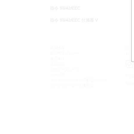
指令 93/42/EEC
指令 93/42/EEC 付属書 V
採用情報
ヒュ
個人情報ポリシー
ヒュ
使用条件
品質保証
安全データシート
サービス
©
20
インスツルメントの再処理について
Rese
コンプライアンスと透明性