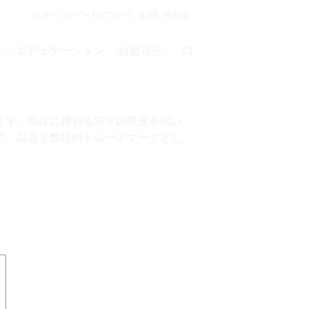
ヒューフレディ社について
お問い合わせ
ト・エデュケーション
お知らせ
グ
ます。臨床に携わる方々の意見を伺い、
て、品質を弊社のトレードマークとし、