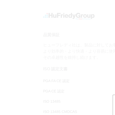
メ
イ
Top
ン
Links
コ
ン
Main
テ
品質保証
全ての製品情報
ン
menu
ヒューフレディ社は、製品に対してお
ツ
より効率的・より快適・より容易に使
に
検査
その卓越性を維持し続けます。
移
動
ISO 認定文書
インスツルメントマネージメント
PGA FA CE 認定
歯内療法
PGA CE 認定
ISO 13485
ISO 13485 CMDCAS