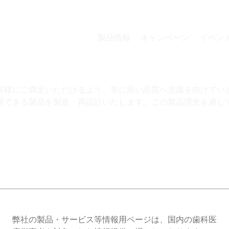
‎製品情報
キャンペーン
イベン
外科
ハンドスケーリン
客様にご満足いただけるよう、常に高い品質へ意識を向けてい
用できる製品を製造・再設計いたします。この製品理念を通し
インプラントメインテナンス
シャープニング
器材再処理・滅菌
保存
矯正
総合カタログ等
弊社の製品・サービス等情報用ページは、国内の歯科医